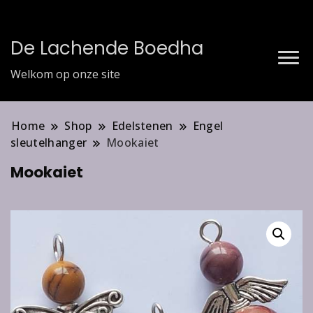
De Lachende Boedha
Welkom op onze site
Home
Shop
Edelstenen
Engel
sleutelhanger
Mookaiet
Mookaiet