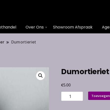
othandel
Over Ons
Showroom Afspraak
Age
ger
Dumortieriet
Dumortieriet
€
5.00
Dumortieriet
Toevoegen
aantal