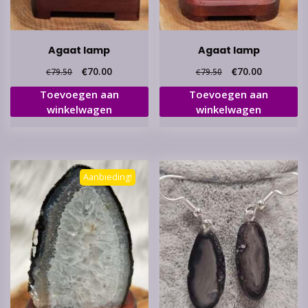
Agaat lamp
Agaat lamp
Oorspronkelijke
Huidige
Oorspronkelijke
Huidige
€
70.00
€
70.00
€
79.50
€
79.50
prijs
prijs
prijs
prijs
Toevoegen aan
Toevoegen aan
was:
is:
was:
is:
winkelwagen
winkelwagen
€79.50.
€70.00.
€79.50.
€70.00.
Aanbieding!