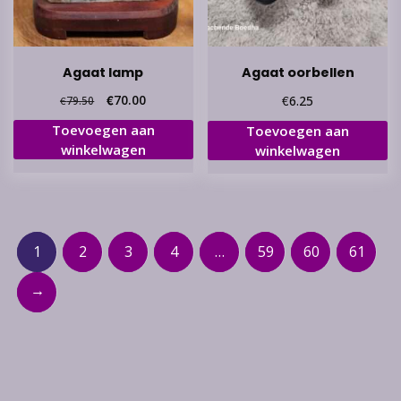
Agaat lamp
Agaat oorbellen
Oorspronkelijke
Huidige
€
70.00
€
6.25
€
79.50
prijs
prijs
Toevoegen aan
Toevoegen aan
was:
is:
winkelwagen
winkelwagen
€79.50.
€70.00.
1
2
3
4
…
59
60
61
→