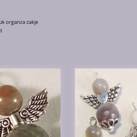
euk organza zakje
t