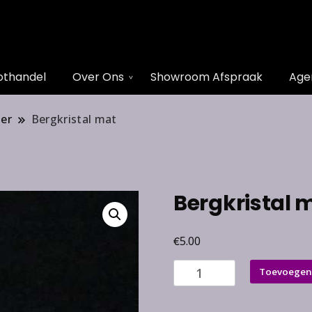
othandel
Over Ons
Showroom Afspraak
Age
ger
Bergkristal mat
Bergkristal 
€
5.00
Bergkristal
Toevoegen
mat
aantal