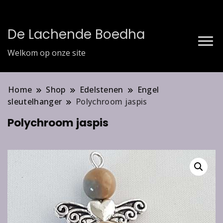
De Lachende Boedha
Welkom op onze site
Home
Shop
Edelstenen
Engel
sleutelhanger
Polychroom jaspis
Polychroom jaspis