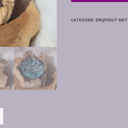
met
enkele
waxine
CATEGORIE:
DRIJFHOUT MET
aantal