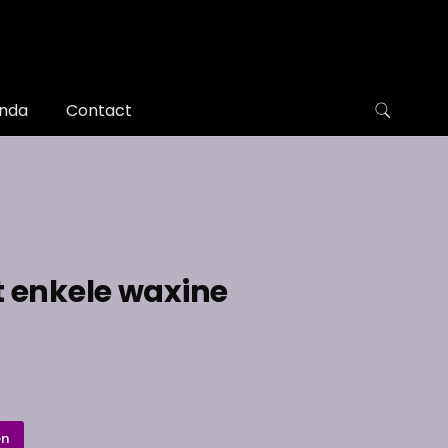
nda
Contact
t enkele waxine
en