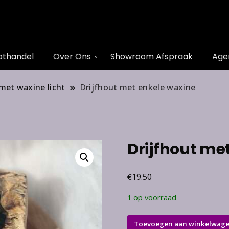
othandel
Over Ons
Showroom Afspraak
Age
met waxine licht
Drijfhout met enkele waxine
Drijfhout me
€
19.50
1 op voorraad
Drijfhout
Toevoegen aan winkelwag