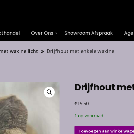
othandel
Over Ons
Showroom Afspraak
Age
met waxine licht
Drijfhout met enkele waxine
Drijfhout me
€
19.50
1 op voorraad
Drijfhout
Toevoegen aan winkelwag