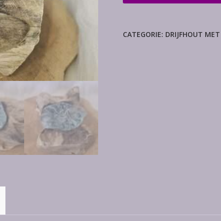
met
enkele
waxine
CATEGORIE:
DRIJFHOUT MET
aantal