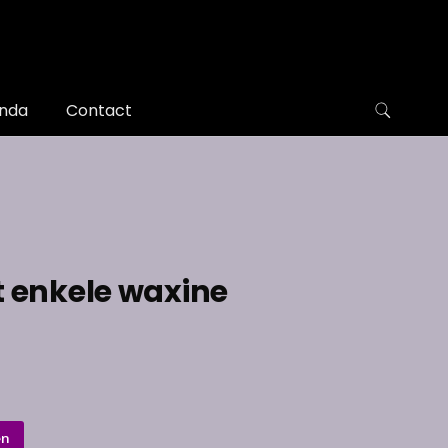
nda
Contact
t enkele waxine
en