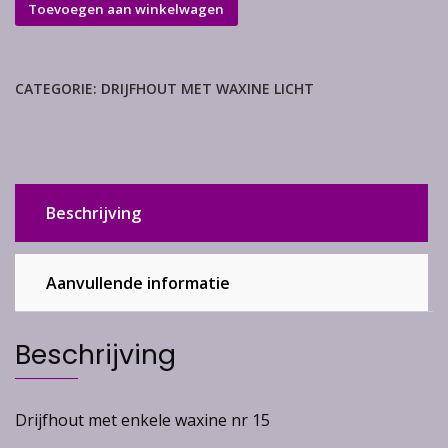
Drijfhout
Toevoegen aan winkelwagen
met
enkele
waxine
CATEGORIE:
DRIJFHOUT MET WAXINE LICHT
aantal
Beschrijving
Aanvullende informatie
Beschrijving
Drijfhout met enkele waxine nr 15