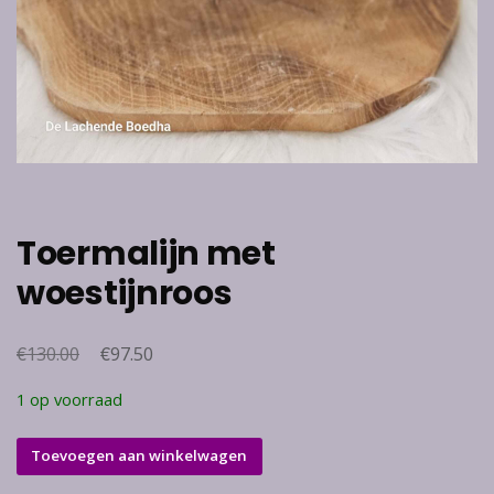
Toermalijn met
woestijnroos
€
Oorspronkelijke
€
Huidige
130.00
97.50
prijs
prijs
1 op voorraad
was:
is:
€130.00.
€97.50.
Toermalijn
Toevoegen aan winkelwagen
met