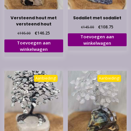
Versteend hout met
Sodaliet met sodaliet
versteend hout
Oorspronkelijke
Huidige
€
108.75
€
145.00
prijs
prijs
Oorspronkelijke
Huidige
€
146.25
€
195.00
Toevoegen aan
was:
is:
prijs
prijs
Toevoegen aan
winkelwagen
€145.00.
€108.75.
was:
is:
winkelwagen
€195.00.
€146.25.
Aanbieding!
Aanbieding!