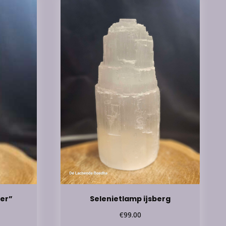
der”
Selenietlamp ijsberg
€
99.00