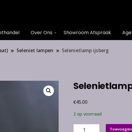
othandel
Over Ons
Showroom Afspraak
Age
aat)
Seleniet lampen
Selenietlamp ijsberg
Selenietlamp
€
45.00
2 op voorraad
Selenietlamp
Toevoegen