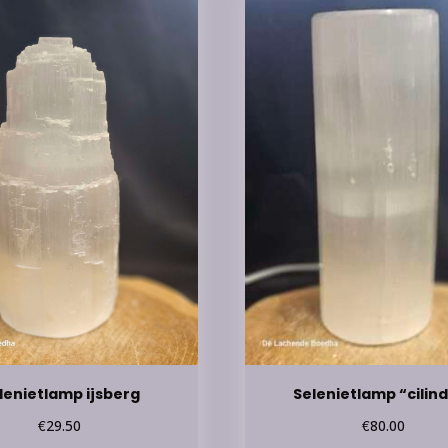
lenietlamp ijsberg
Selenietlamp “cilin
€
€
29.50
80.00