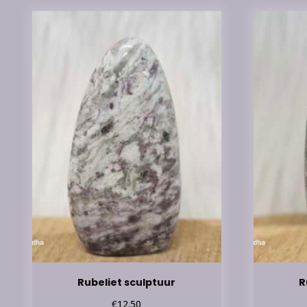
Rubeliet sculptuur
R
€
12.50