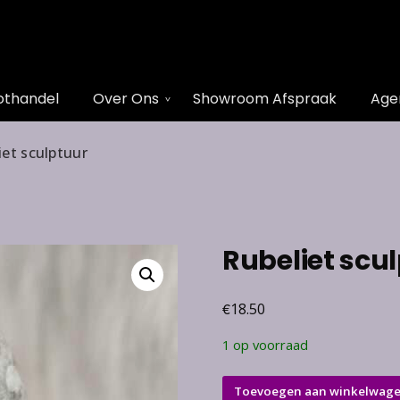
othandel
Over Ons
Showroom Afspraak
Age
iet sculptuur
Rubeliet scu
€
18.50
1 op voorraad
Rubeliet
Toevoegen aan winkelwag