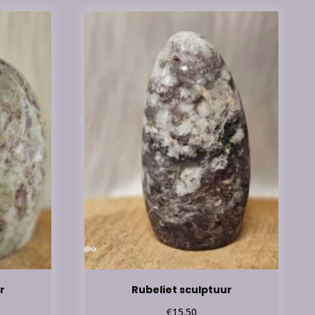
r
Rubeliet sculptuur
€
15.50