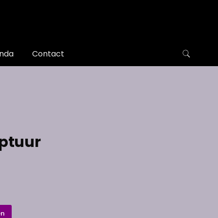
nda
Contact
lptuur
en