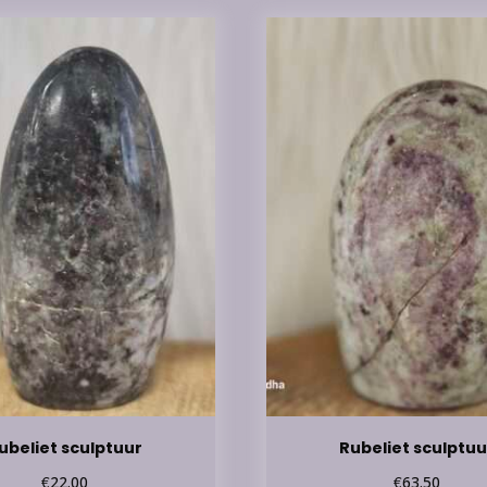
ubeliet sculptuur
Rubeliet sculptuu
€
€
22.00
63.50