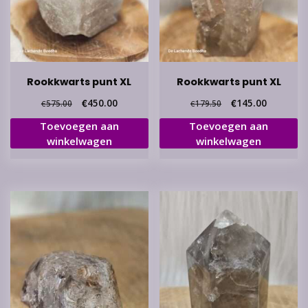
Rookkwarts punt XL
Rookkwarts punt XL
Oorspronkelijke
Huidige
Oorspronkelijke
Huidige
€
450.00
€
145.00
€
575.00
€
179.50
prijs
prijs
prijs
prijs
Toevoegen aan
Toevoegen aan
was:
is:
was:
is:
winkelwagen
winkelwagen
€575.00.
€450.00.
€179.50.
€145.00.