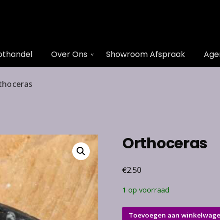
othandel
Over Ons
Showroom Afspraak
Age
thoceras
Orthoceras
€
2.50
1 op voorraad
Orthoceras
Toevoegen aan winkelwag