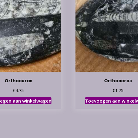
Orthoceras
Orthoceras
€
€
4.75
1.75
egen aan winkelwagen
Toevoegen aan winkel