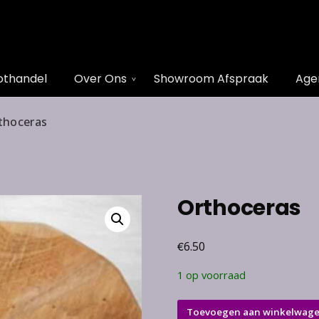
othandel
Over Ons
Showroom Afspraak
Age
thoceras
Orthoceras
€
6.50
1 op voorraad
Orthoceras
Toevoegen aan winkelwag