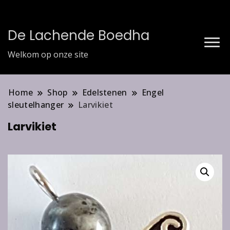
De Lachende Boedha
Welkom op onze site
Home
Shop
Edelstenen
Engel
sleutelhanger
Larvikiet
Larvikiet