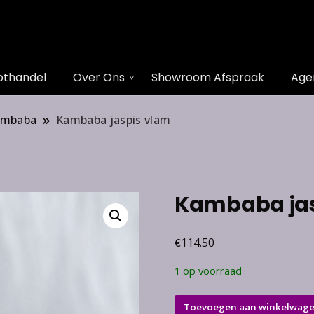
othandel
Over Ons
Showroom Afspraak
Age
kambaba
Kambaba jaspis vlam
Kambaba jas
€
114.50
1 op voorraad
Kambaba
Toevoegen aan winkelwag