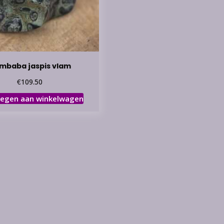
mbaba jaspis vlam
€
109.50
egen aan winkelwagen