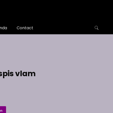
nda
Contact
pis vlam
en