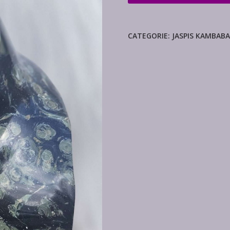
jaspis
vlam
aantal
CATEGORIE:
JASPIS KAMBABA