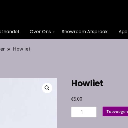
othandel
Over Ons
Showroom Afspraak
Age
ger
Howliet
Howliet
€
5.00
Howliet
Toevoegen
aantal