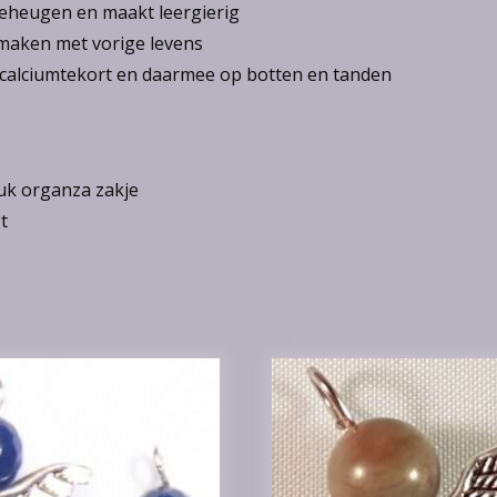
geheugen en maakt leergierig
ct maken met vorige levens
 calciumtekort en daarmee op botten en tanden
euk organza zakje
t