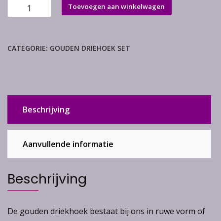
Gouden
Toevoegen aan winkelwagen
driehoek
getrommeld
roze
CATEGORIE:
GOUDEN DRIEHOEK SET
zakje
aantal
Beschrijving
Aanvullende informatie
Beschrijving
De gouden driekhoek bestaat bij ons in ruwe vorm of