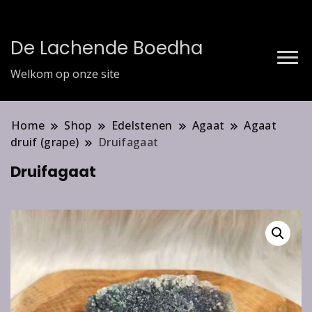
De Lachende Boedha
Welkom op onze site
Home
Shop
Edelstenen
Agaat
Agaat
druif (grape)
Druifagaat
Druifagaat