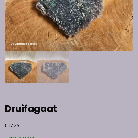
Druifagaat
€
17.25
1 op voorraad