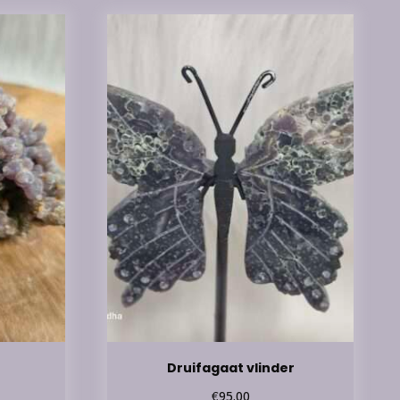
Druifagaat vlinder
€
95.00