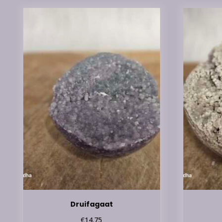
Druifagaat
€
14.75