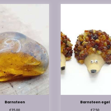
Barnsteen
Barnsteen egel
€
€
35.00
7.50