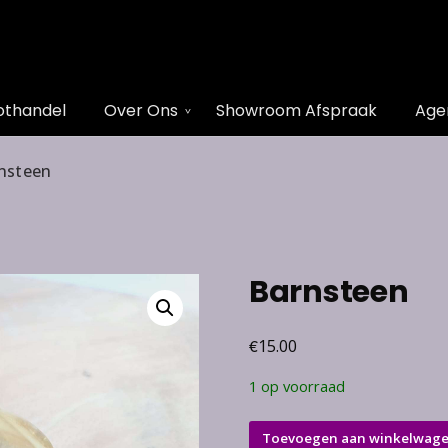
othandel
Over Ons
Showroom Afspraak
Age
nsteen
Barnsteen
€
15.00
1 op voorraad
Barnsteen
Toevoegen aan winkelwag