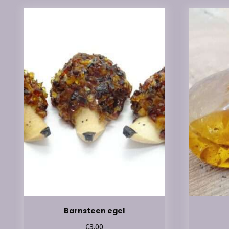
Barnsteen egel
€
3.00