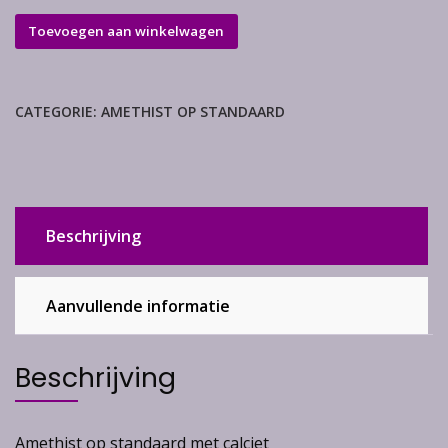
Amethist
Toevoegen aan winkelwagen
op
standaard
aantal
CATEGORIE:
AMETHIST OP STANDAARD
Beschrijving
Aanvullende informatie
Beschrijving
Amethist op standaard met calciet