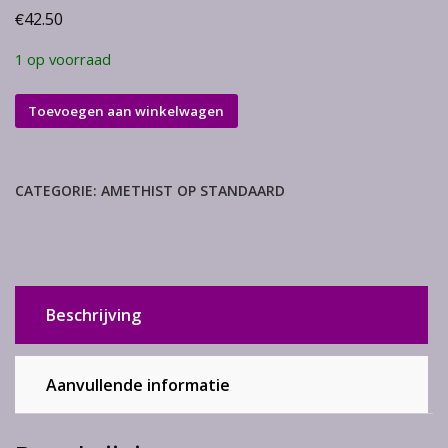
€
42.50
1 op voorraad
Amethist
Toevoegen aan winkelwagen
hart
op
standaard
CATEGORIE:
AMETHIST OP STANDAARD
aantal
Beschrijving
Aanvullende informatie