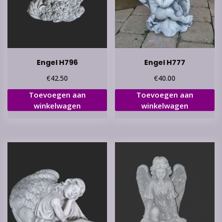
Engel H796
Engel H777
€
€
42.50
40.00
Toevoegen aan
Toevoegen aan
winkelwagen
winkelwagen