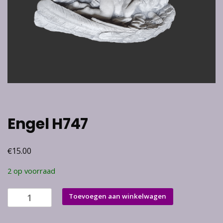
Engel H747
€
15.00
2 op voorraad
Engel
Toevoegen aan winkelwagen
H747
aantal