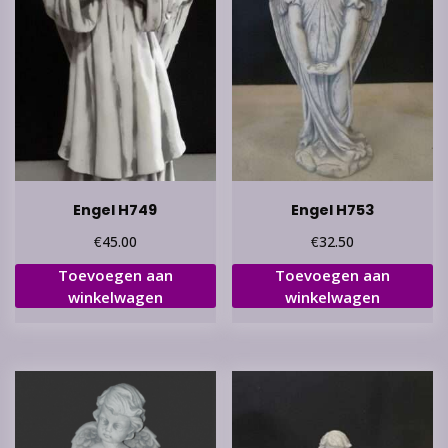
Engel H749
Engel H753
€
€
45.00
32.50
Toevoegen aan
Toevoegen aan
winkelwagen
winkelwagen