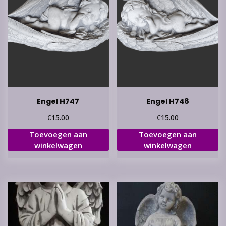
Engel H747
Engel H748
€
€
15.00
15.00
Toevoegen aan
Toevoegen aan
winkelwagen
winkelwagen