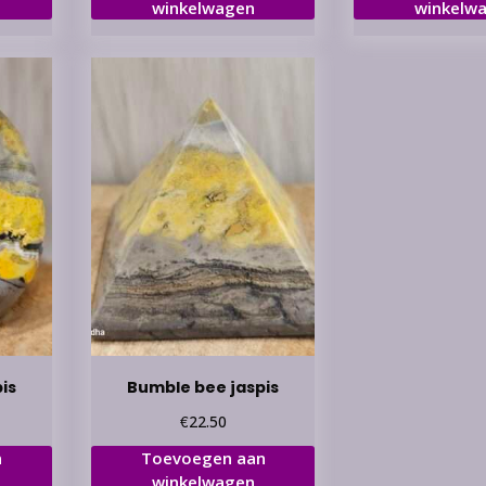
winkelwagen
winkelw
is
Bumble bee jaspis
€
22.50
n
Toevoegen aan
winkelwagen