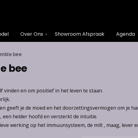
ndel
Over Ons
Showroom Afspraak
Agenda
umble bee
e bee
lf vinden en om positief in het leven te staan.
lijk.
en en geeft je de moed en het doorzettingsvermogen om je har
een helder hoofd en versterkt de intuïtie.
ieve werking op het immuunsysteem, de milt , maag, lever e