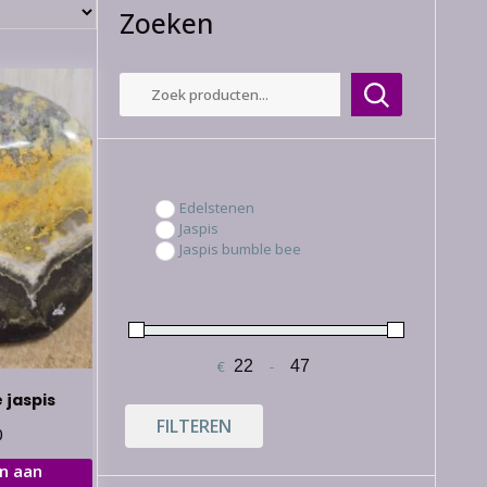
Zoeken
Edelstenen
Jaspis
Jaspis bumble bee
€
-
Minimale prijs
Maximale prijs
 jaspis
FILTEREN
0
n aan