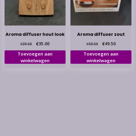
Aroma diffuser hout look
Aroma diffuser zout
Oorspronkelijke
Huidige
Oorspronkelijke
Huidige
€
35.00
€
49.50
€
39.50
€
59.50
prijs
prijs
prijs
prijs
Toevoegen aan
Toevoegen aan
was:
is:
was:
is:
winkelwagen
winkelwagen
€39.50.
€35.00.
€59.50.
€49.50.