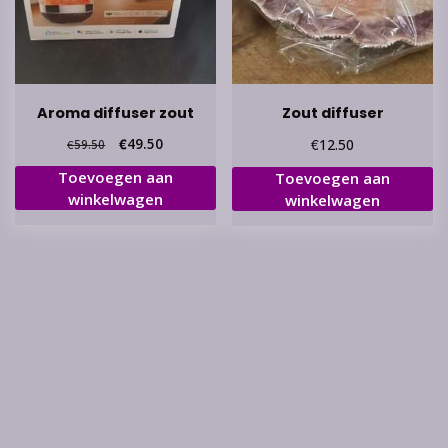
Aroma diffuser zout
Zout diffuser
Oorspronkelijke
Huidige
€
49.50
€
12.50
€
59.50
prijs
prijs
Toevoegen aan
Toevoegen aan
was:
is:
winkelwagen
winkelwagen
€59.50.
€49.50.