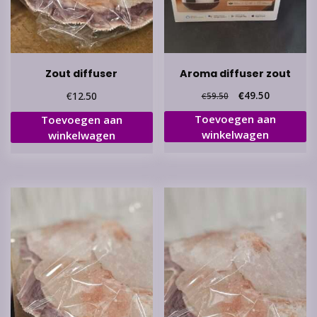
Zout diffuser
Aroma diffuser zout
Oorspronkelijke
Huidige
€
€
49.50
12.50
€
59.50
prijs
prijs
Toevoegen aan
Toevoegen aan
was:
is:
winkelwagen
winkelwagen
€59.50.
€49.50.