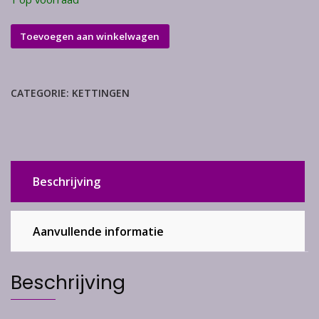
Zilver
Toevoegen aan winkelwagen
ketting
slang
60
CATEGORIE:
KETTINGEN
cm
aantal
Beschrijving
Aanvullende informatie
Beschrijving