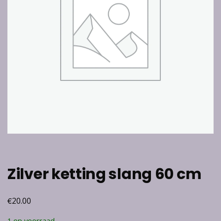
Zilver ketting slang 60 cm
€
20.00
1 op voorraad