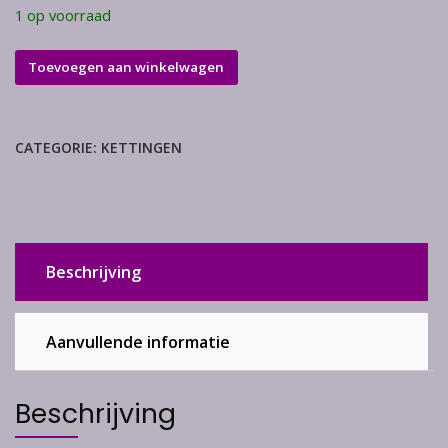
1 op voorraad
Zilver
Toevoegen aan winkelwagen
ketting
gourmet
60
CATEGORIE:
KETTINGEN
cm
aantal
Beschrijving
Aanvullende informatie
Beschrijving