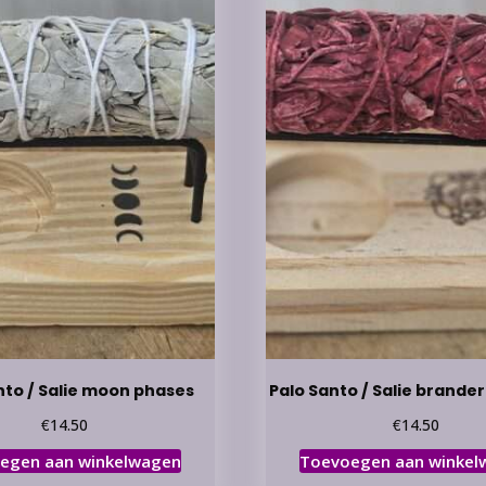
nto / Salie moon phases
Palo Santo / Salie brande
€
€
14.50
14.50
egen aan winkelwagen
Toevoegen aan winkel