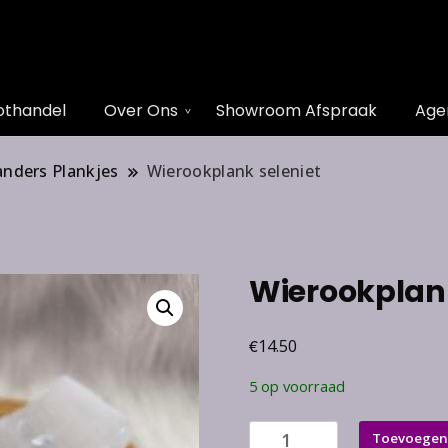
othandel
Over Ons
Showroom Afspraak
Age
anders Plankjes
Wierookplank seleniet
Wierookplank
€
14.50
5 op voorraad
Wierookplank
Toevoegen