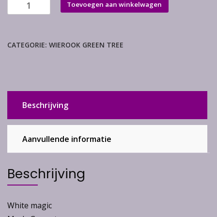
White
Toevoegen aan winkelwagen
magic
(volle
doos
CATEGORIE:
WIEROOK GREEN TREE
12
pakjes)
aantal
Beschrijving
Aanvullende informatie
Beschrijving
White magic