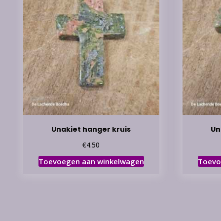
Unakiet hanger kruis
Un
€
4.50
Toevoegen aan winkelwagen
Toevo