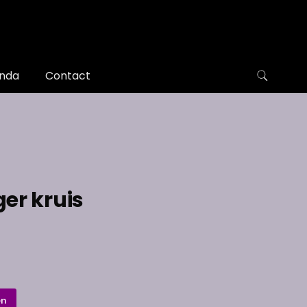
nda
Contact
er kruis
en