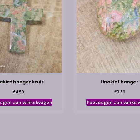
akiet hanger kruis
Unakiet hanger
€
€
4.50
3.50
egen aan winkelwagen
Toevoegen aan winkel