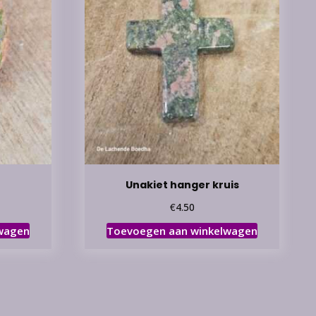
Unakiet hanger kruis
€
4.50
wagen
Toevoegen aan winkelwagen