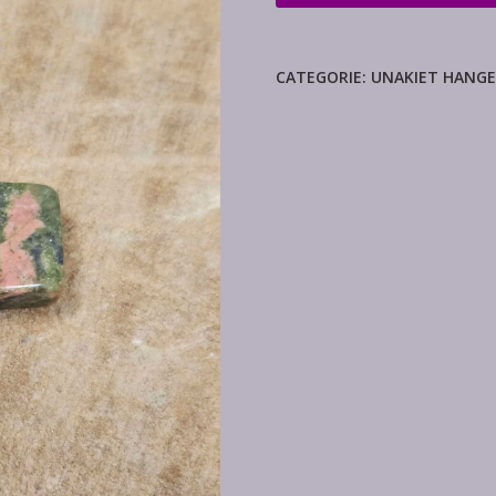
hanger
kruis
aantal
CATEGORIE:
UNAKIET HANG