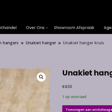
othandel
Over Ons
Showroom Afspraak
Age
n hangers
Unakiet hanger
Unakiet hanger kruis
Unakiet hang
€
4.50
1 op voorraad
Unakiet
Toevoegen aan winkelwag