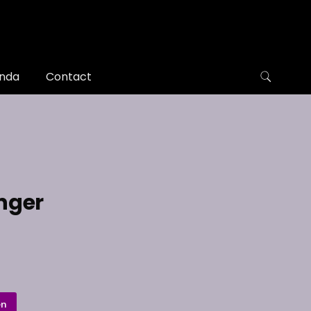
nda
Contact
nger
en