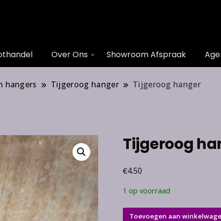
othandel
Over Ons
Showroom Afspraak
Age
n hangers
Tijgeroog hanger
Tijgeroog hanger
Tijgeroog ha
€
4.50
1 op voorraad
Tijgeroog
Toevoegen aan winkelwag