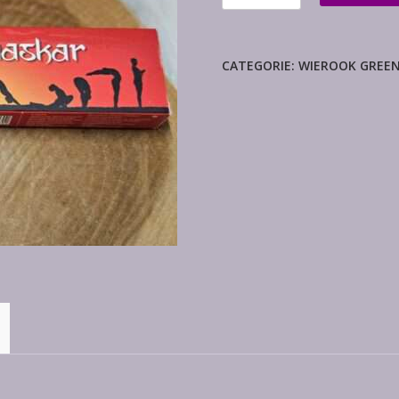
Namaskar
(1
pakje)
CATEGORIE:
WIEROOK GREEN
aantal