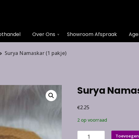
othandel
Over Ons
Showroom Afspraak
Age
Surya Namaskar (1 pakje)
Surya Namas
€
2.25
2 op voorraad
Surya
Toevoegen