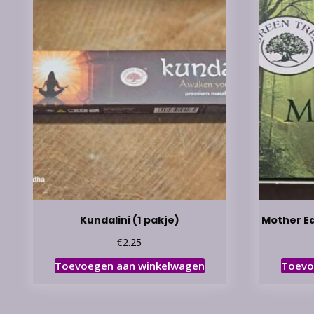
Kundalini (1 pakje)
Mother Ea
€
2.25
Toevoegen aan winkelwagen
Toevo