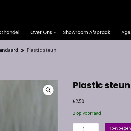
othandel
Over Ons
Showroom Afspraak
Age
tandaard
Plastic steun
Plastic steun
€
2.50
2 op voorraad
Plastic
Toevoegen