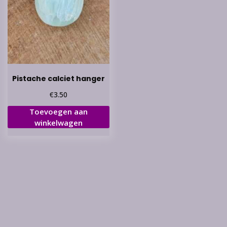
Pistache calciet hanger
€
3.50
Toevoegen aan
winkelwagen