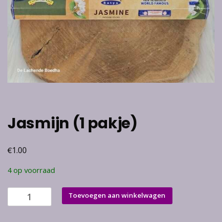
Jasmijn (1 pakje)
€
1.00
4 op voorraad
Jasmijn
Toevoegen aan winkelwagen
(1
pakje)