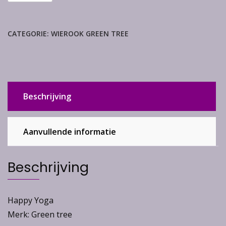
Yoga
(volle
doos
CATEGORIE:
WIEROOK GREEN TREE
12
pakjes)
aantal
Beschrijving
Aanvullende informatie
Beschrijving
Happy Yoga
Merk: Green tree