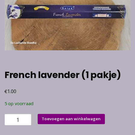
French lavender (1 pakje)
€
1.00
5 op voorraad
French
Toevoegen aan winkelwagen
lavender
(1