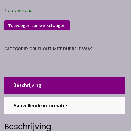
1 op voorraad
Drijfhout
Toevoegen aan winkelwagen
met
dubbele
vazen
CATEGORIE:
DRIJFHOUT MET DUBBELE VAAS
aantal
Beschrijving
Aanvullende informatie
Beschrijving