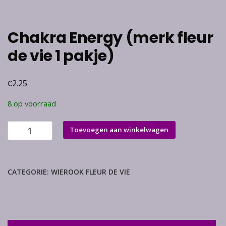
Chakra Energy (merk fleur
de vie 1 pakje)
€
2.25
8 op voorraad
Chakra
Toevoegen aan winkelwagen
Energy
(merk
fleur
CATEGORIE:
WIEROOK FLEUR DE VIE
de
vie
1
pakje)
aantal