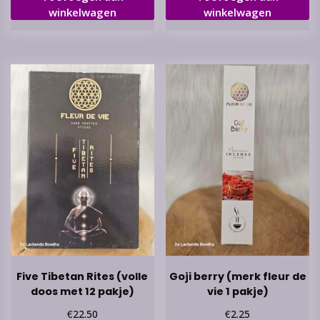
winkelwagen
winkelwagen
Five Tibetan Rites (volle
Goji berry (merk fleur de
doos met 12 pakje)
vie 1 pakje)
€
€
22.50
2.25