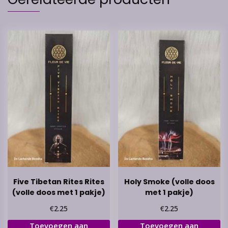
Five Tibetan Rites Rites
Holy Smoke (volle doos
(volle doos met 1 pakje)
met 1 pakje)
€
€
2.25
2.25
Toevoegen aan
Toevoegen aan