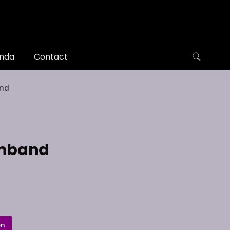
nda
Contact
and
rmband
en