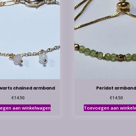
warts chained armband
Peridot armban
€
€
14.50
14.50
egen aan winkelwagen
Toevoegen aan winkel