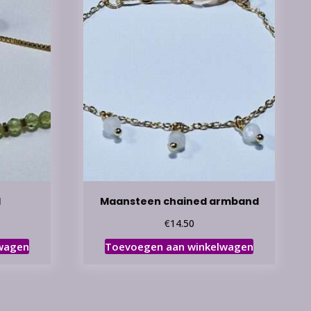
d
Maansteen chained armband
€
14.50
wagen
Toevoegen aan winkelwagen