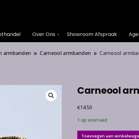
othandel
Over Ons
Showroom Afspraak
Age
n armbanden
Carneool armbanden
Carneool armb
Carneool a
€
14.50
1 op voorraad
Carneool
Toevoegen aan winkelwag