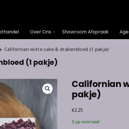
othandel
Over Ons
Showroom Afspraak
Age
Californian witte salie & drakenbloed (1 pakje)
nbloed (1 pakje)
Californian w
pakje)
€
2.25
5 op voorraad