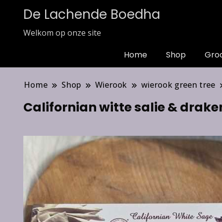
De Lachende Boedha
Welkom op onze site
Home
Shop
Gro
Home
Shop
Wierook
wierook green tree
Californian witte salie & drake