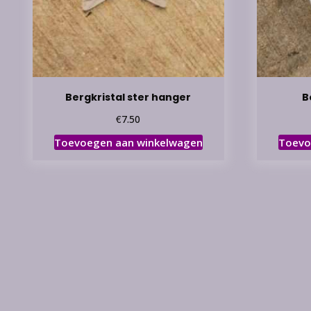
Bergkristal ster hanger
B
€
7.50
Toevoegen aan winkelwagen
Toevo