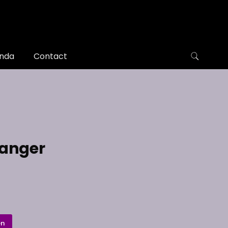
nda
Contact
hanger
en