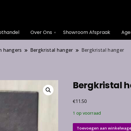
othandel
Over Ons
Showroom Afspraak
Age
n hangers
Bergkristal hanger
Bergkristal hanger
Bergkristal 
€
11.50
1 op voorraad
Bergkristal
Toevoegen aan winkelwag