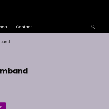
nda
Contact
mband
armband
en