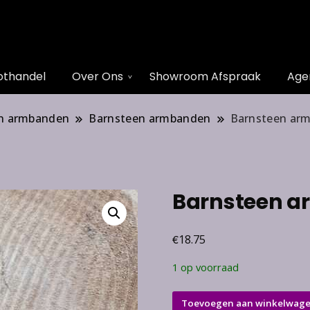
othandel
Over Ons
Showroom Afspraak
Age
n armbanden
Barnsteen armbanden
Barnsteen ar
Barnsteen 
€
18.75
1 op voorraad
Barnsteen
Toevoegen aan winkelwag