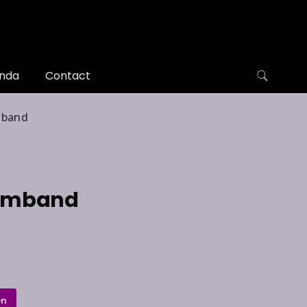
nda
Contact
mband
armband
en