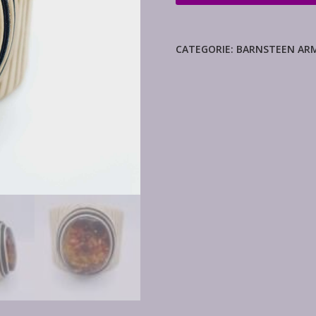
armband
aantal
CATEGORIE:
BARNSTEEN AR