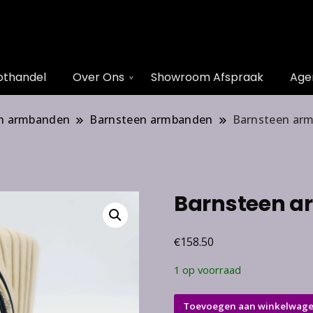
othandel
Over Ons
Showroom Afspraak
Age
n armbanden
Barnsteen armbanden
Barnsteen ar
Barnsteen 
€
158.50
1 op voorraad
Barnsteen
Toevoegen aan winkelwag