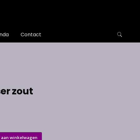
nda
Contact
er zout
 aan winkelwagen