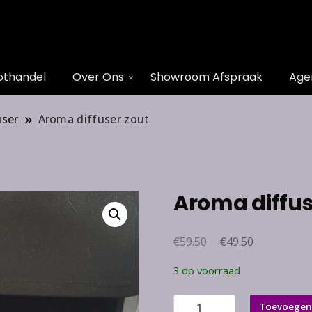
othandel
Over Ons
Showroom Afspraak
Age
user
Aroma diffuser zout
Aroma diffus
€
Oorspronkelijke
€
Huidige
59.50
49.50
prijs
prijs
3 op voorraad
was:
is:
€59.50.
€49.50.
Aroma
Toevoegen