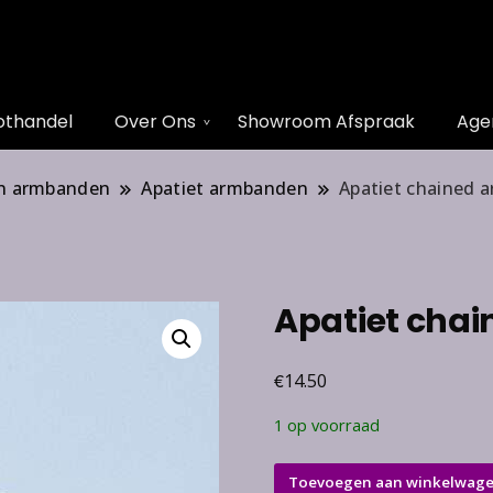
othandel
Over Ons
Showroom Afspraak
Age
n armbanden
Apatiet armbanden
Apatiet chained 
Apatiet cha
€
14.50
1 op voorraad
Apatiet
Toevoegen aan winkelwag