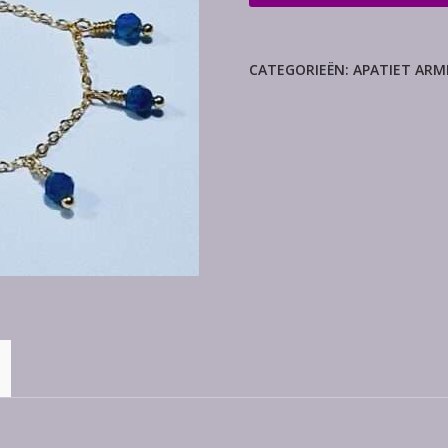
chained
armband
aantal
CATEGORIEËN:
APATIET AR