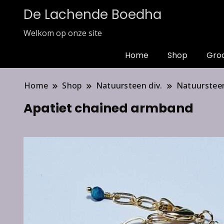
De Lachende Boedha
Welkom op onze site
Home
Shop
Gro
Home
Shop
Natuursteen div.
Natuurstee
Apatiet chained armband