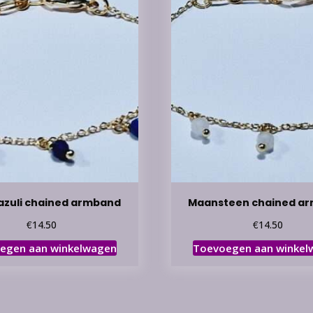
Lazuli chained armband
Maansteen chained a
€
€
14.50
14.50
egen aan winkelwagen
Toevoegen aan winkel