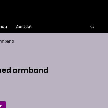
nda
Contact
armband
ined armband
en